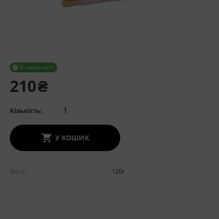
В наявності

210
₴
Кількість:
−
+
У КОШИК
Вага
120
г