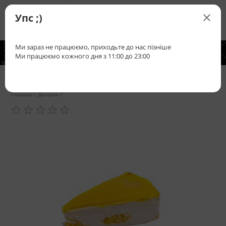

+38(067)
496-5555
Упс ;)

Ми зараз не працюємо, приходьте до нас пізніше
0
Що ми


пропонуємо
Ми працюємо кожного дня з 11:00 до 23:00
Чізкейк лимонний
Головна
/
Десерти
/