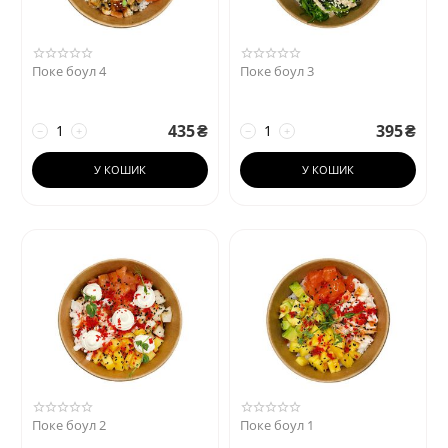
Поке боул 4
Поке боул 3
435
₴
395
₴
−
+
−
+
У КОШИК
У КОШИК
Поке боул 2
Поке боул 1