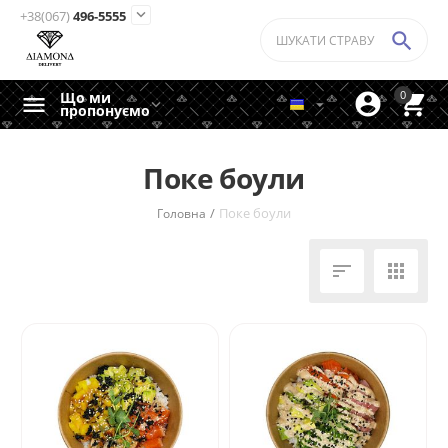

+38(067)
496-5555

0
Що ми


пропонуємо
Поке боули
/
Поке боули
Головна

