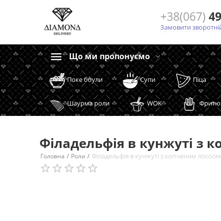
+38(067)
49
Замовити зворотній
Що ми пропонуємо
Поке боули
Супи
Піца
Шаурма роли
WOK
Фритю
Філадельфія в кунжуті з 
/
/
Філадельфія в кунжуті з копченим лососе
Головна
Роли