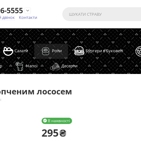
6-5555

 двінок
Контакти
Салати
Роли
Бургери в Буковелі
р
Напої
Десерти
копченим лососем
м
В наявності

295
₴