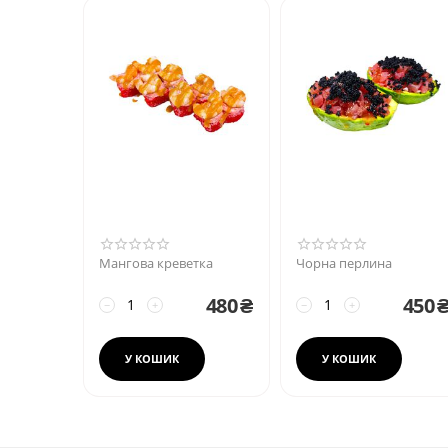
Мангова креветка
Чорна перлина
480
₴
450
−
+
−
+
У КОШИК
У КОШИК