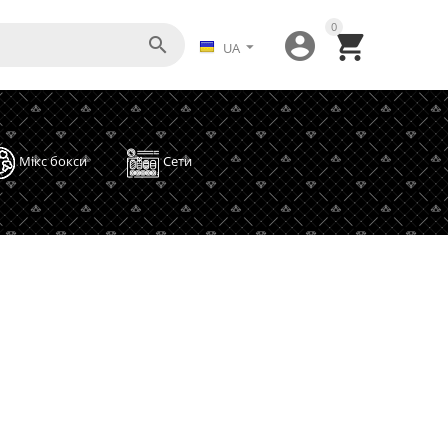
0



UA
Мікс бокси
Сети