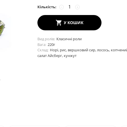
Кількість:
−
+
У КОШИК
Вид ролів
Класичні роли
Вага
220
г
Склад
Норі, рис, вершковий сир, лосось, копчени
салат Айсберг, кунжут
и