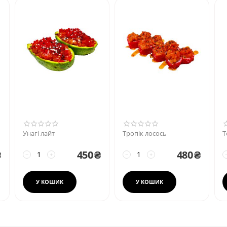
Унагі лайт
Тропік лосось
Т
₴
450
₴
480
₴
−
+
−
+
У КОШИК
У КОШИК