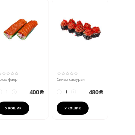
окіо фаер
Сяйво самурая
400
₴
480
₴
−
+
−
+
У КОШИК
У КОШИК