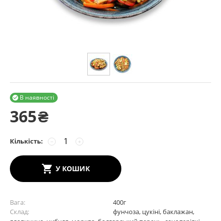
В наявності

365
₴
Кількість:
−
+
У КОШИК
Вага
400
г
Склад
фунчоза, цукіні, баклажан,