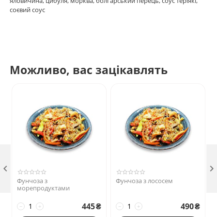
яловичина, цибуля, морква, болгарський перець, соус теріякі,
соєвий соус
Можливо, вас зацікавлять

Фунчоза з
Фунчоза з лососем
морепродуктами
445
₴
490
₴
−
+
−
+