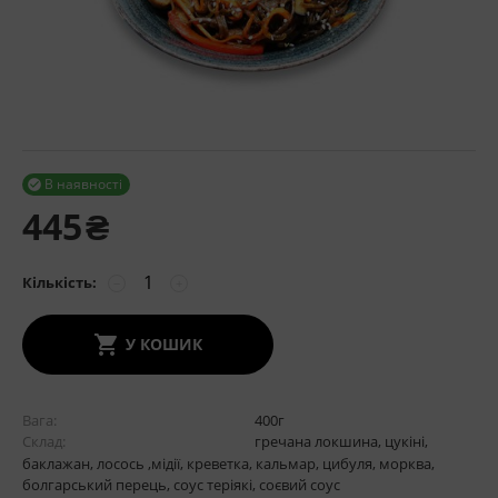
В наявності

445
₴
Кількість:
−
+
У КОШИК
Вага
400
г
Склад
гречана локшина, цукіні,
баклажан, лосось ,мідії, креветка, кальмар, цибуля, морква,
болгарський перець, соус теріякі, соєвий соус